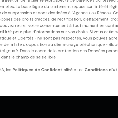
la gestion de la clientèle/prospects de l'Agence / du Réseau
lles. La base légale du traitement repose sur l'intérêt légit
de suppression et sont destinées à l'Agence / au Réseau. Co
isposez des droits d’accès, de rectification, d’effacement, d’op
 pouvez retirer votre consentement à tout moment en contac
il.fr/fr
pour plus d’informations sur vos droits. Si vous estime
matique et Libertés » ne sont pas respectés, vous pouvez adres
e de la liste d'opposition au démarchage téléphonique « Blocte
el.gouv.fr
. Dans le cadre de la protection des Données person
dans le champ de saisie libre.
HA, les
Politiques de Confidentialité
et es
Conditions d'uti