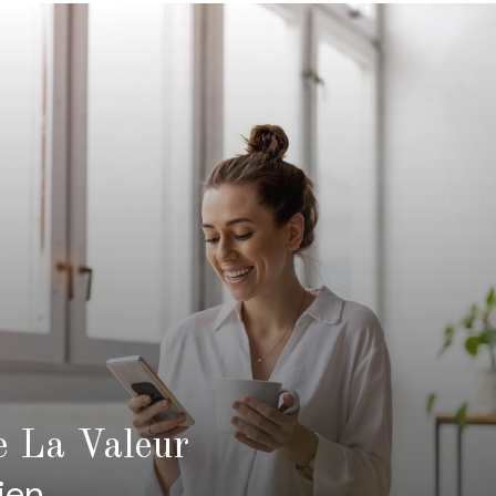
e La Valeur
ien